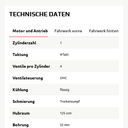
TECHNISCHE DATEN
Motor und Antrieb
Fahrwerk vorne
Fahrwerk hinten
B
Zylinderzahl
1
Taktung
4-Takt
Ventile pro Zylinder
4
Ventilsteuerung
OHC
Kühlung
flüssig
Schmierung
Trockensumpf
Hubraum
125 ccm
Bohrung
52 mm