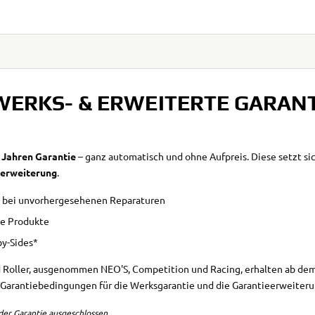
WERKS- & ERWEITERTE GARANT
 Jahren Garantie
– ganz automatisch und ohne Aufpreis. Diese setzt 
eerweiterung
.
en bei unvorhergesehenen Reparaturen
ne Produkte
by-Sides*
d Roller, ausgenommen NEO'S, Competition und Racing, erhalten ab de
n Garantiebedingungen für die Werksgarantie und die Garantieerweiteru
er Garantie ausgeschlossen.