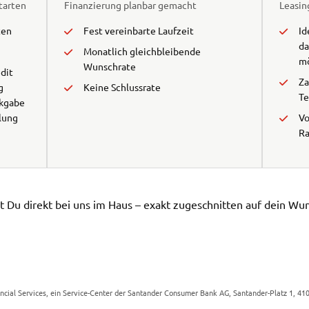
tarten
Finanzierung planbar gemacht
Leasing
ten
Fest vereinbarte Laufzeit
Id
da
Monatlich gleichbleibende
m
Wunschrate
dit
Za
g
Keine Schlussrate
Te
ckgabe
hlung
Vo
R
t Du direkt bei uns im Haus – exakt zugeschnitten auf dein W
cial Services, ein Service-Center der Santander Consumer Bank AG, Santander-Platz 1, 4