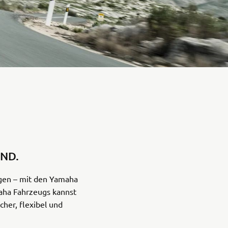
Rally
35kW
5R
IND.
ngen – mit den Yamaha
aha Fahrzeugs kannst
cher, flexibel und