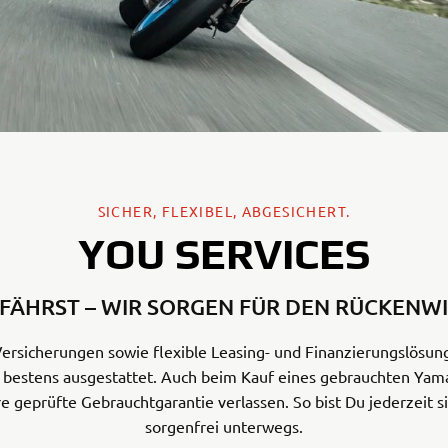
35kW
Rally
A
A1
Tenere
WR12
700
World
Raid
SICHER, FLEXIBEL, ABGESICHERT.
YOU SERVICES
FÄHRST – WIR SORGEN FÜR DEN RÜCKENW
Versicherungen sowie flexible Leasing- und Finanzierungslösu
u bestens ausgestattet. Auch beim Kauf eines gebrauchten Yam
e geprüfte Gebrauchtgarantie verlassen. So bist Du jederzeit si
sorgenfrei unterwegs.