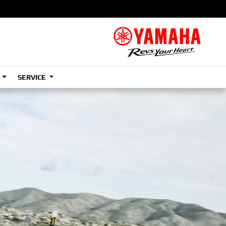
S
SERVICE
A2
e
Tenere
700
)
(Low)
35kW
A2
e
Tenere
700