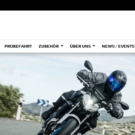
PROBEFAHRT
ZUBEHÖR
ÜBER UNS
NEWS / EVENT
ADVENTURE
A
A
HYPER NAKED
SPORT HERITAGE
Tenere
Tener
700
700
(Low
SPORT TOURING
SUPERSPORT
A2
A
Tenere
Tener
700
700