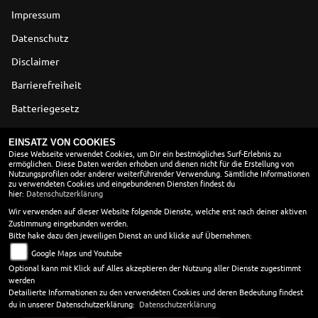
Impressum
Datenschutz
Disclaimer
Barrierefreiheit
Batteriegesetz
Altölverordnung
EINSATZ VON COOKIES
Diese Webseite verwendet Cookies, um Dir ein bestmögliches Surf-Erlebnis zu
ermöglichen. Diese Daten werden erhoben und dienen nicht für die Erstellung von
ÖFFNUNGSZEITEN
Nutzungsprofilen oder anderer weiterführender Verwendung. Sämtliche Informationen
zu verwendeten Cookies und eingebundenen Diensten findest du
Montag:
08:00 - 18:30
hier:
Datenschutzerklärung
Dienstag:
08:00 - 18:30
Wir verwenden auf dieser Website folgende Dienste, welche erst nach deiner aktiven
Zustimmung eingebunden werden.
Mittwoch:
08:00 - 18:30
Bitte hake dazu den jeweiligen Dienst an und klicke auf Übernehmen:
Donnerstag:
08:00 - 18:30
Google Maps und Youtube
Freitag:
08:00 - 18:30
Optional kann mit Klick auf Alles akzeptieren der Nutzung aller Dienste zugestimmt
Samstag:
09:00 - 14:00
werden
Sonntag:
geschlossen
Detailierte Informationen zu den verwendeten Cookies und deren Bedeutung findest
du in unserer Datenschutzerklärung:
Datenschutzerklärung